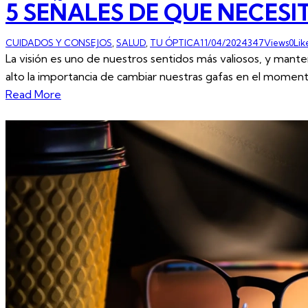
5 SEÑALES DE QUE NECES
CUIDADOS Y CONSEJOS
,
SALUD
,
TU ÓPTICA
11/04/2024
347
Views
0
Lik
La visión es uno de nuestros sentidos más valiosos, y mant
alto la importancia de cambiar nuestras gafas en el mome
Read More