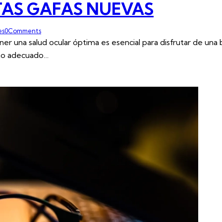
ITAS GAFAS NUEVAS
es
0
Comments
ener una salud ocular óptima es esencial para disfrutar de u
nto adecuado…